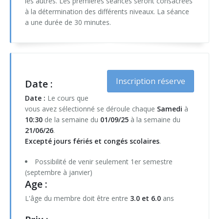
les autres. Les premières séances seront consacrées
Psychomotricité : souricière et jeux interactifs (6h)
Jeux de démarquages (OMNIKIN® SIX & Frisbee)
à la détermination des différents niveaux. La séance
Toussaint
Noël & Nouvel An
a une durée de 30 minutes.
KIN-BALL® (initiation)
Toussaint
KIN-BALL® (perfectionnement)
Korfbal
Inscription réserve
Date :
Tchouk ball
Date :
Le cours que
vous avez sélectionné se déroule chaque
Samedi
à
Préparation Physique (primaire et fondamental)
10:30
de la semaine du
01/09/25
à la semaine du
21/06/26
.
Préparation Physique (secondaire)
Excepté jours fériés et congés scolaires
.
Préparation physique (vidéos)
Possibilité de venir seulement 1er semestre
(septembre à janvier)
You.Fo - Cardiogoal - Trangleball
Age :
L'âge du membre doit être entre
3.0 et 6.0
ans