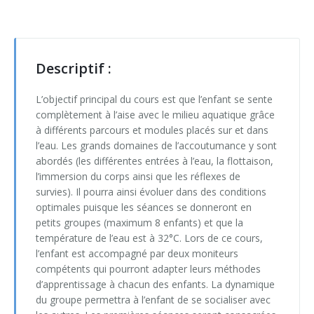
Syllabus coopération & motricité
Compte
Informations
Grille horaire escalade 2025-2026
Projet sur mesure
Philosophie
Location matériel
Syllabus sports nouveaux
Autour du parachute, jeux foulards et cerceaux (3h)
Garderie
Différents cours
Services
Matériel signé DS
Château gonflable
Descriptif :
Escalade (Approche par le jeu en milieu scolaire)
1 ballon pour 2 ... les bases du KIN-BALL®
R.O.I.
Informations
Références
Matériel sportif
L’objectif principal du cours est que l’enfant se sente
Jeux coopératifs
Athlétisme en milieu scolaire (6h)
complètement à l’aise avec le milieu aquatique grâce
Projet pédagogique
Philosophie : DLTA
Vidéos
à différents parcours et modules placés sur et dans
Jeux coopératifs 2 - classe building
Bumball
l’eau. Les grands domaines de l’accoutumance y sont
Ligne directrice : DLTA
Tarifs
Presse
abordés (les différentes entrées à l’eau, la flottaison,
Jeux coopératifs adaptés, échange de pratiques type 1
Frisbee
l’immersion du corps ainsi que les réflexes de
Photos
Photos
survies). Il pourra ainsi évoluer dans des conditions
Jeux d'orientation (6h)
Fun in athletics
optimales puisque les séances se donneront en
Photos
Eté
petits groupes (maximum 8 enfants) et que la
Jeux sans matériel, sans salle et avec beaucoup d'élèves
Gouret
température de l’eau est à 32°C. Lors de ce cours,
Sports réalisés
Printemps
ETE
l’enfant est accompagné par deux moniteurs
Orientation spatiale et jeux cordes (3h)
Indiaca
compétents qui pourront adapter leurs méthodes
Carnaval
Printemps
d’apprentissage à chacun des enfants. La dynamique
Psychomotricité dans un gymnase d'école (6h)
Jeux de démarquages (Bumball & Korfbal)
du groupe permettra à l’enfant de se socialiser avec
Noël & Nouvel An
Carnaval