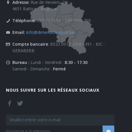
Adresse:
Rue de Verviers, 26
4651 Battice - Belgique
Téléphone:
087/74.35.50 - 0497/909.709
Email:
info@dimension-sport.be
Compte bancaire
: BE23 0012 3458 6391 - BIC :
GEBABEBB
Bureau :
Lundi - Vendredi :
8:30 - 17:30
Samedi - Dimanche :
Fermé
NOUS SUIVRE SUR LES RÉSEAUX SOCIAUX
Inscription à la newsletter