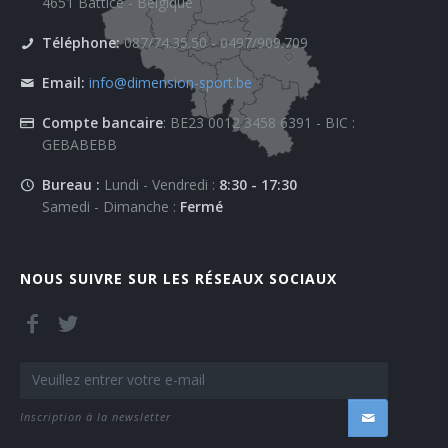
4651 Battice - Belgique
Téléphone:
087/74.35.50 - 0497/909.709
Email:
info@dimension-sport.be
Compte bancaire
: BE23 0012 3458 6391 - BIC :
GEBABEBB
Bureau :
Lundi - Vendredi :
8:30 - 17:30
Samedi - Dimanche :
Fermé
NOUS SUIVRE SUR LES RÉSEAUX SOCIAUX
Inscription à la newsletter