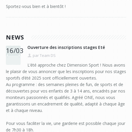
Psychomotricité : souricière et jeux interactifs (6h)
Jeux de démarquages (OMNIKIN® SIX & Frisbee)
Sportez-vous bien et à bientôt !
Toussaint
Noël & Nouvel An
KIN-BALL® (initiation)
Toussaint
KIN-BALL® (perfectionnement)
NEWS
Korfbal
Ouverture des inscriptions stages Eté
16/03
par Team DS
Tchouk ball
L’été approche chez Dimension Sport ! Nous avons
Préparation Physique (primaire et fondamental)
le plaisir de vous annoncer que les inscriptions pour nos stages
sportifs d’été 2025 sont officiellement ouvertes.
Préparation Physique (secondaire)
Au programme : des semaines pleines de fun, de sports et de
découvertes pour vos enfants de 3 à 14 ans, encadrés par nos
Préparation physique (vidéos)
moniteurs passionnés et qualifiés. Agréé ONE, nous vous
garantissons un encadrement de qualité, adapté à chaque âge
You.Fo - Cardiogoal - Trangleball
et à chaque niveau.
Pour vous faciliter la vie, une garderie est possible chaque jour
de 7h30 à 18h.