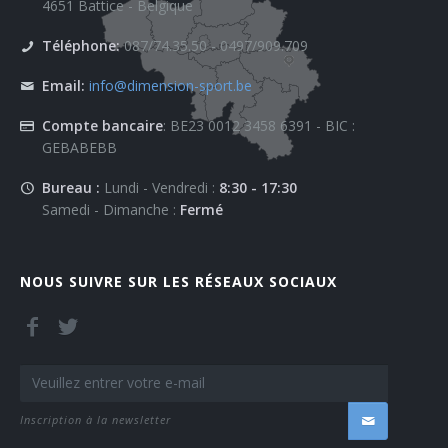
4651 Battice - Belgique
Téléphone:
087/74.35.50 - 0497/909.709
Email:
info@dimension-sport.be
Compte bancaire
: BE23 0012 3458 6391 - BIC :
GEBABEBB
Bureau :
Lundi - Vendredi :
8:30 - 17:30
Samedi - Dimanche :
Fermé
NOUS SUIVRE SUR LES RÉSEAUX SOCIAUX
Inscription à la newsletter