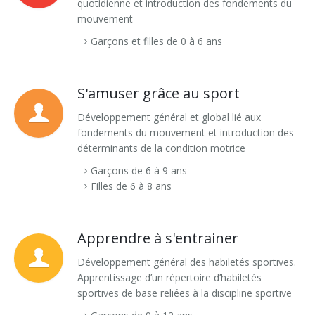
quotidienne et introduction des fondements du
Psychomotricité : souricière et jeux interactifs (6h)
Jeux de démarquages (OMNIKIN® SIX & Frisbee)
mouvement
Toussaint
Noël & Nouvel An
KIN-BALL® (initiation)
Garçons et filles de 0 à 6 ans
Toussaint
KIN-BALL® (perfectionnement)
S'amuser grâce au sport
Korfbal
Développement général et global lié aux
fondements du mouvement et introduction des
Tchouk ball
déterminants de la condition motrice
Préparation Physique (primaire et fondamental)
Garçons de 6 à 9 ans
Filles de 6 à 8 ans
Préparation Physique (secondaire)
Préparation physique (vidéos)
Apprendre à s'entrainer
You.Fo - Cardiogoal - Trangleball
Développement général des habiletés sportives.
Apprentissage d’un répertoire d’habiletés
sportives de base reliées à la discipline sportive