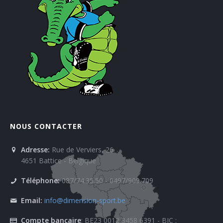
NOUS CONTACTER
Adresse:
Rue de Verviers, 26
4651 Battice - Belgique
Téléphone:
087/74.35.50 - 0497/909.709
Email:
info@dimension-sport.be
Compte bancaire
: BE23 0012 3458 6391 - BIC :