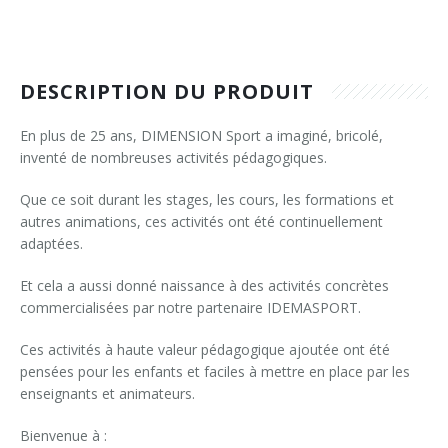
Syllabus coopération & motricité
Compte
Informations
Grille horaire escalade 2025-2026
Projet sur mesure
Philosophie
Location matériel
Syllabus sports nouveaux
Autour du parachute, jeux foulards et cerceaux (3h)
Garderie
Différents cours
Services
Matériel signé DS
Château gonflable
DESCRIPTION DU PRODUIT
Escalade (Approche par le jeu en milieu scolaire)
1 ballon pour 2 ... les bases du KIN-BALL®
R.O.I.
Informations
Références
Matériel sportif
En plus de 25 ans, DIMENSION Sport a imaginé, bricolé,
Jeux coopératifs
Athlétisme en milieu scolaire (6h)
inventé de nombreuses activités pédagogiques.
Projet pédagogique
Philosophie : DLTA
Vidéos
Jeux coopératifs 2 - classe building
Bumball
Que ce soit durant les stages, les cours, les formations et
Ligne directrice : DLTA
Tarifs
Presse
autres animations, ces activités ont été continuellement
Jeux coopératifs adaptés, échange de pratiques type 1
Frisbee
adaptées.
Photos
Photos
Jeux d'orientation (6h)
Fun in athletics
Et cela a aussi donné naissance à des activités concrètes
Photos
Eté
commercialisées par notre partenaire IDEMASPORT.
Jeux sans matériel, sans salle et avec beaucoup d'élèves
Gouret
Sports réalisés
Printemps
ETE
Ces activités à haute valeur pédagogique ajoutée ont été
Orientation spatiale et jeux cordes (3h)
Indiaca
pensées pour les enfants et faciles à mettre en place par les
Carnaval
Printemps
enseignants et animateurs.
Psychomotricité dans un gymnase d'école (6h)
Jeux de démarquages (Bumball & Korfbal)
Bienvenue à :
Noël & Nouvel An
Carnaval