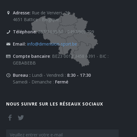
Adresse:
Rue de Verviers, 26
4651 Battice - Belgique
Téléphone:
087/74.35.50 - 0497/909.709
Email:
info@dimension-sport.be
Compte bancaire
: BE23 0012 3458 6391 - BIC :
GEBABEBB
Bureau :
Lundi - Vendredi :
8:30 - 17:30
Samedi - Dimanche :
Fermé
NOUS SUIVRE SUR LES RÉSEAUX SOCIAUX