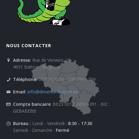
NOUS CONTACTER
Adresse:
Rue de Verviers, 26
4651 Battice - Belgique
Téléphone:
087/74.35.50 - 0497/909.709
Email:
info@dimension-sport.be
Compte bancaire
: BE23 0012 3458 6391 - BIC :
GEBABEBB
Bureau :
Lundi - Vendredi :
8:30 - 17:30
Samedi - Dimanche :
Fermé