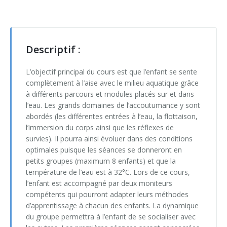
Syllabus coopération & motricité
Compte
Informations
Grille horaire escalade 2025-2026
Projet sur mesure
Philosophie
Location matériel
Syllabus sports nouveaux
Autour du parachute, jeux foulards et cerceaux (3h)
Garderie
Différents cours
Services
Matériel signé DS
Château gonflable
Descriptif :
Escalade (Approche par le jeu en milieu scolaire)
1 ballon pour 2 ... les bases du KIN-BALL®
R.O.I.
Informations
Références
Matériel sportif
L’objectif principal du cours est que l’enfant se sente
Jeux coopératifs
Athlétisme en milieu scolaire (6h)
complètement à l’aise avec le milieu aquatique grâce
Projet pédagogique
Philosophie : DLTA
Vidéos
à différents parcours et modules placés sur et dans
Jeux coopératifs 2 - classe building
Bumball
l’eau. Les grands domaines de l’accoutumance y sont
Ligne directrice : DLTA
Tarifs
Presse
abordés (les différentes entrées à l’eau, la flottaison,
Jeux coopératifs adaptés, échange de pratiques type 1
Frisbee
l’immersion du corps ainsi que les réflexes de
Photos
Photos
survies). Il pourra ainsi évoluer dans des conditions
Jeux d'orientation (6h)
Fun in athletics
optimales puisque les séances se donneront en
Photos
Eté
petits groupes (maximum 8 enfants) et que la
Jeux sans matériel, sans salle et avec beaucoup d'élèves
Gouret
température de l’eau est à 32°C. Lors de ce cours,
Sports réalisés
Printemps
ETE
l’enfant est accompagné par deux moniteurs
Orientation spatiale et jeux cordes (3h)
Indiaca
compétents qui pourront adapter leurs méthodes
Carnaval
Printemps
d’apprentissage à chacun des enfants. La dynamique
Psychomotricité dans un gymnase d'école (6h)
Jeux de démarquages (Bumball & Korfbal)
du groupe permettra à l’enfant de se socialiser avec
Noël & Nouvel An
Carnaval