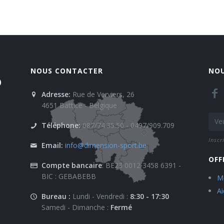
NOUS CONTACTER
NOU
)
Adresse:
Rue de Verviers, 26
4651 Battice - Belgique
Téléphone:
087/74.35.50 - 0497/909.709
Inscr
Email:
info@dimension-sport.be
OFF
Compte bancaire
: BE23 0012 3458 6391 -
BIC : GEBABEBB
Mo
A
Bureau :
Lundi - Vendredi :
8:30 - 17:30
Samedi - Dimanche :
Fermé