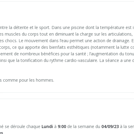
eaux (3h)
e la détente et le sport. Dans une piscine dont la température est idé
laire)
es muscles du corps tout en diminuant la charge sur les articulations,
les chocs. Le mouvement dans l’eau permet une action de drainage. En
corps, ce qui apporte des bienfaits esthétiques (notamment la lutte c
lement de nombreux bénéfices pour la santé ; l’augmentation du tonus
 ainsi que la tonification du rythme cardio-vasculaire. La séance a une
iques type 1
mes comme pour les hommes.
ucoup d'élèves
(6h)
nné se déroule chaque
Lundi
à
9:00
de la semaine du
04/09/23
à la s
es
.