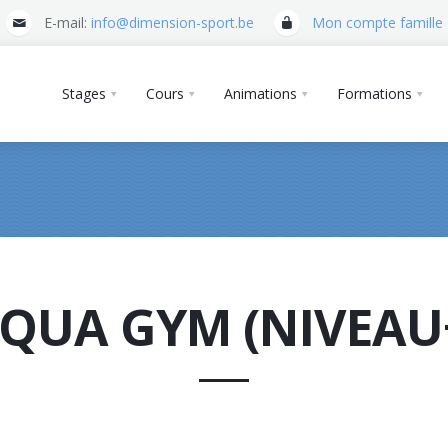
E-mail:
info@dimension-sport.be
Mon compte famille
Stages
Cours
Animations
Formations
QUA GYM (NIVEAU