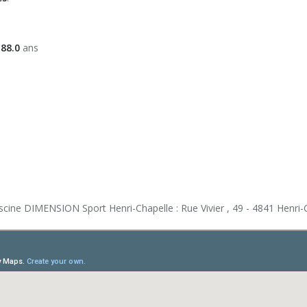
ifs (6h)
isbee)
 88.0
ans
ntal)
iscine DIMENSION Sport Henri-Chapelle : Rue Vivier , 49 - 4841 Henri-