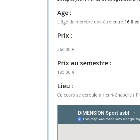
Psychomotricité : souricière et jeux interact
Jeux de démarquages (OMNIKIN® SIX & Fr
Toussaint
Noël & Nouvel An
Age :
KIN-BALL® (initiation)
L'âge du membre doit être entre
16.0 et
Toussaint
KIN-BALL® (perfectionnement)
Prix
:
Korfbal
360.00 €
Tchouk ball
Prix au semestre
:
195.00 €
Préparation Physique (primaire et fondame
Lieu :
Préparation Physique (secondaire)
Ce cours se déroule à Henri-Chapelle ( P
Préparation physique (vidéos)
You.Fo - Cardiogoal - Trangleball