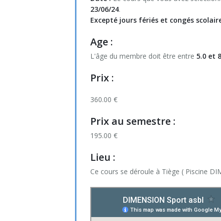
Psychomotricité : souricière et jeux interact
Jeux de démarquages (OMNIKIN® SIX & Fr
23/06/24
.
Toussaint
Noël & Nouvel An
Excepté jours fériés et congés scolair
KIN-BALL® (initiation)
Toussaint
Age :
KIN-BALL® (perfectionnement)
L'âge du membre doit être entre
5.0 et 
Korfbal
Prix
:
Tchouk ball
360.00 €
Préparation Physique (primaire et fondame
Prix au semestre
:
195.00 €
Préparation Physique (secondaire)
Lieu :
Préparation physique (vidéos)
Ce cours se déroule à Tiège ( Piscine DI
You.Fo - Cardiogoal - Trangleball