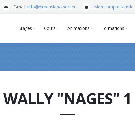
E-mail:
info@dimension-sport.be
Mon compte famille
Stages
Cours
Animations
Formations
WALLY "NAGES" 1