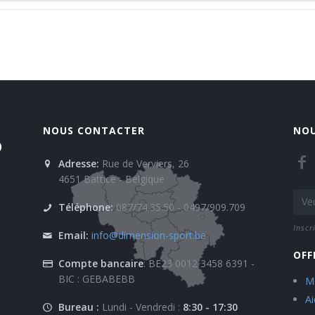
NOUS CONTACTER
NOU
)
Adresse:
Rue de Verviers, 26
4651 Battice - Belgique
Téléphone:
087/74.35.50 - 0497/909.709
Inscr
Email:
info@dimension-sport.be
OFF
Compte bancaire
: BE23 0012 3458 6391 -
BIC : GEBABEBB
Mo
A
Bureau :
Lundi - Vendredi :
8:30 - 17:30