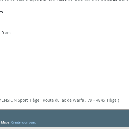
ifs (6h)
isbee)
es
.
8.0
ans
ntal)
MENSION Sport Tiège : Route du lac de Warfa , 79 - 4845 Tiège )