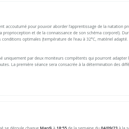
eaux (3h)
ent accoutumé pour pouvoir aborder l’apprentissage de la natation p
laire)
 la proprioception et de la connaissance de son schéma corporel). Du
es conditions optimales (température de l’eau à 32°C, matériel adapté
gné uniquement par deux moniteurs compétents qui pourront adapter 
utes. La première séance sera consacrée à la détermination des diffé
iques type 1
ucoup d'élèves
(6h)
nné se déroule chaque
Mardi
à
18:55
de la semaine du
04/09/23
à la 